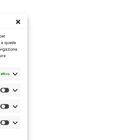
per
 a queste
avigazione
uire
attivo