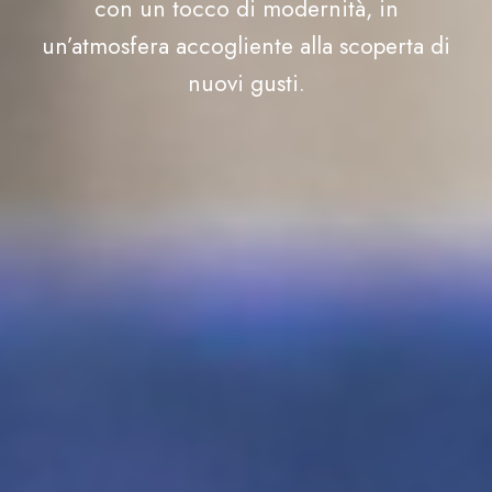
con un tocco di modernità, in
un’atmosfera accogliente alla scoperta di
nuovi gusti.